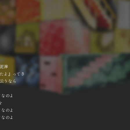
い泥濘
ったよ』ってさ
い云うなら
けなのよ
を
けなのよ
けなのよ