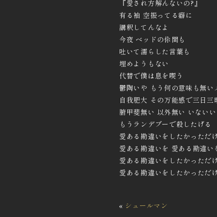
『愛され方解んないの?』
有る袖 空振ってる癖に
講釈してんなよ
今夜 ベッドの伱間も
吐いて濡らした言葉も
埋めようもない
代替で僕は息を喫う
鬱陶いや もう何の意味も無い
自我肥大 その万能感で三日三
腑甲斐無い 以外無い いない
もうランデブーで殺したげる
愛ある勘違いをしたかっただ
愛ある勘違いを 愛ある勘違い
愛ある勘違いをしたかっただ
愛ある勘違いをしたかっただ
«
シュールマン