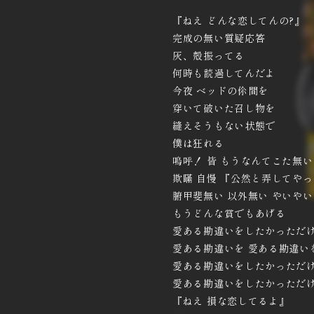
『ねえ どんな恋してんの?』
完成の無い質疑応答
灰、殻振ってる
何時も読過してんだよ
今夜 ベッドの伱間を
穿いて破いた召し物を
縫えそうもない状態で
僕は狂れる
嗚呼！ 皆 もうなんてこた無
欺瞞 自慢 『公然と弄してや
腑甲斐無い 以外無い やいや
もうどんな賞でもあげる
愛ある勘違いをしたかっただ
愛ある勘違いを 愛ある勘違い
愛ある勘違いをしたかっただ
愛ある勘違いをしたかっただ
『ねえ 損な恋してるよ』