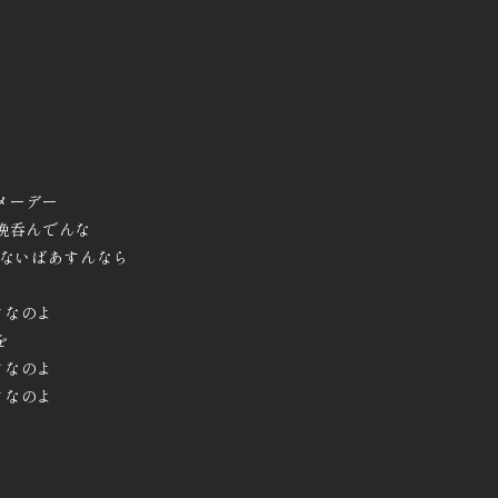
メーデー
晩呑んでんな
いないばあすんなら
けなのよ
を
けなのよ
けなのよ