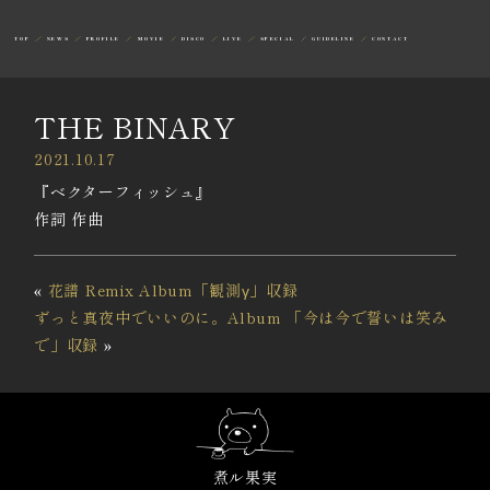
TOP
NEWS
PROFILE
MOVIE
DISCO
LIVE
SPECIAL
GUIDELINE
CONTACT
THE BINARY
2021.10.17
『ベクターフィッシュ』
作詞 作曲
«
花譜 Remix Album「観測γ」収録
ずっと真夜中でいいのに。Album 「今は今で誓いは笑み
で」収録
»
煮ル果実