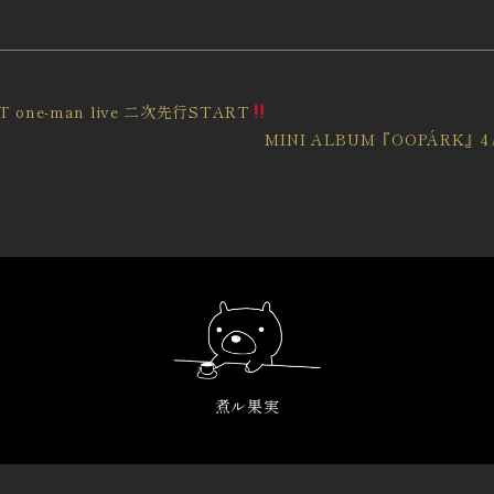
AST one-man live 二次先行START
MINI ALBUM『OOPÁRK
煮ル果実