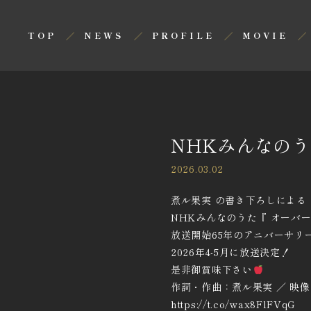
TOP
NEWS
PROFILE
MOVIE
NHKみんなのうた
2026.03.02
煮ル果実 の書き下ろしによる
NHKみんなのうた『 オーバー
放送開始65年のアニバーサリ
2026年4-5月に放送決定！
是非御賞味下さい
作詞・作曲：煮ル果実 ／ 映
https://t.co/wax8FlFVqG