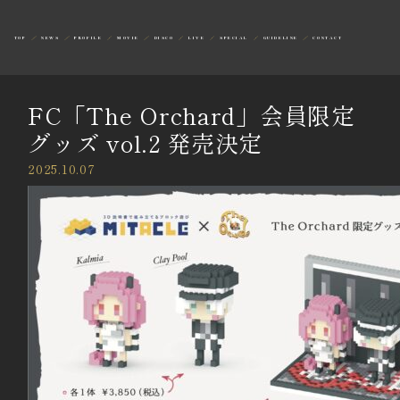
TOP
NEWS
PROFILE
MOVIE
DISCO
LIVE
SPECIAL
GUIDELINE
CONTACT
FC「The Orchard」会員限定
グッズ vol.2 発売決定
2025.10.07