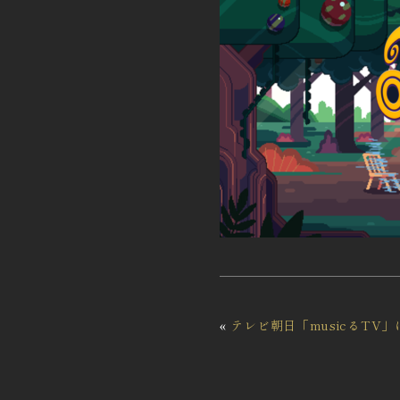
«
テレビ朝日「musicるTV