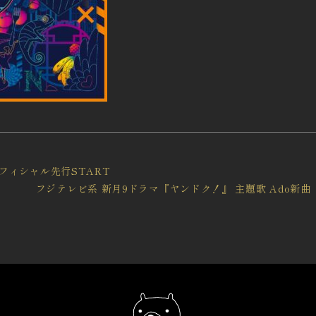
』オフィシャル先行START
フジテレビ系 新月9ドラマ『ヤンドク！』 主題歌 Ado新