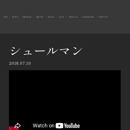
TOP
NEWS
PROFILE
MOVIE
DISCO
LIVE
SPECIAL
GUIDELINE
CONTACT
シュールマン
2018.07.10