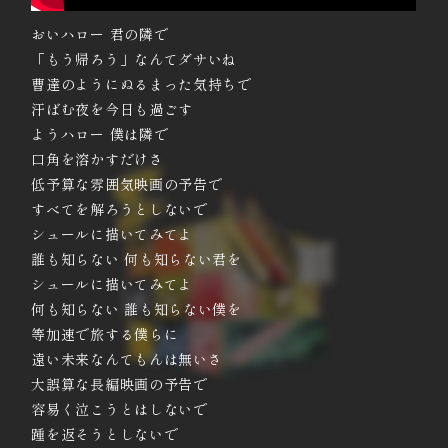
おいハロー 君の隣で
「もう帰ろう」なんてダサいね
曹達のようにぬるまった気持ちで
汗ばむ夜を今日も過ごす
ようハロー 僕は隣で
口角を溶かすだけさ
低予算な雰囲気映画の予告で
すべてを解ろうとしないで
シュールに描いてみてよ
誰も知らない 何も知らない君を
シュールに描いてみてよ
何も知らない 誰も知らない僕を
等加速で旅する僕らに
遠い未来なんてもんは無いさ
大誤算な長編映画の予告で
容易く泣こうとはしないで
踵を返そうとしないで