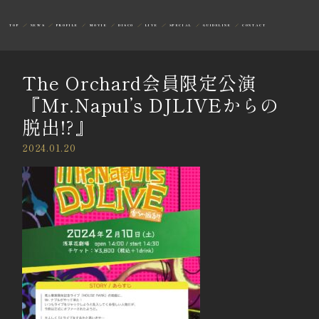
TOP
NEWS
PROFILE
MOVIE
DISCO
LIVE
SPECIAL
GUIDELINE
CONTACT
The Orchard会員限定公演
『Mr.Napul’s DJLIVEからの
脱出!?』
2024.01.20